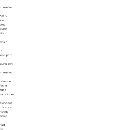
on envíos
ñas y
ica
stas
. Cada
tir
adas a
,
en
resa para
emium con
on envíos
ando que
ias a
 cada
ondiciones
ccionados
xclusivos
eñadas
encia
rica
ino