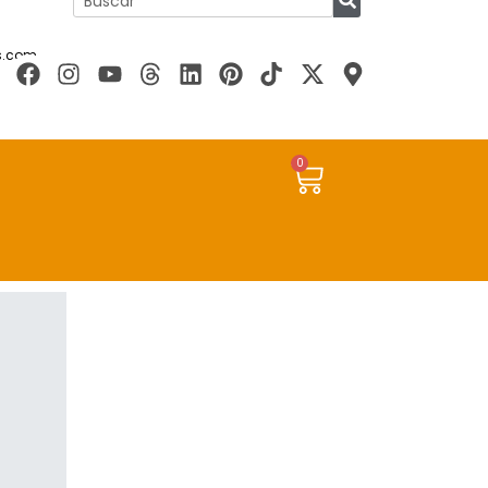
s.com
0