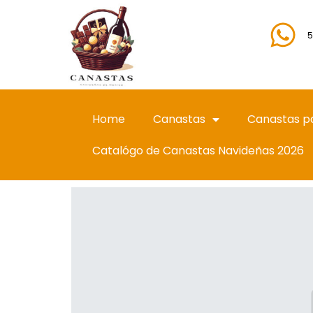
5
Home
Canastas
Canastas p
Catalógo de Canastas Navideñas 2026