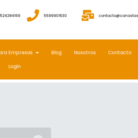
524284169
5599901630
contacto@canasta
ara Empresas
Blog
Nosotros
Contacto
Login