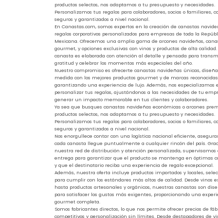
productos selectos, nos adaptamos a tu presupuesto y necesidades.
Personalizamos tus regalos para colaboradores, socios o familiares, c
seguros y garantizados a nivel nacional.
En Canastas.com, somos expertos en la creación de canastas navide
regalos corporativos personalizados para empresas de toda la Repúbl
Mexicana. Ofrecemos una amplia gama de arcones navideños, cana
gourmet, y opciones exclusivas con vinos y productos de alta calidad
canasta es elaborada con atención al detalle y pensada para transmi
gratitud y celebrar los momentos más especiales del año.
Nuestro compromiso es ofrecerte canastas navideñas únicas, diseñ
medida con los mejores productos gourmet y de marcas reconocidas
garantizando una experiencia de lujo. Además, nos especializamos 
personalizar tus regalos, ajustándonos a las necesidades de tu emp
generar un impacto memorable en tus clientes y colaboradores.
Ya sea que busques canastas navideñas económicas o arcones pr
productos selectos, nos adaptamos a tu presupuesto y necesidades.
Personalizamos tus regalos para colaboradores, socios o familiares, c
seguros y garantizados a nivel nacional.
Nos enorgullece contar con una logística nacional eficiente, asegur
cada canasta llegue puntualmente a cualquier rincón del país. Grac
nuestra red de distribución y atención personalizada, supervisamos
entrega para garantizar que el producto se mantenga en óptimas c
y que el destinatario reciba una experiencia de regalo excepcional.
Además, nuestra oferta incluye productos importados y locales, sele
para cumplir con los estándares más altos de calidad. Desde vinos e
hasta productos artesanales y orgánicos, nuestras canastas son dis
para satisfacer los gustos más exigentes, proporcionando una experi
gourmet completa.
Somos fabricantes directos, lo que nos permite ofrecer precios de fáb
competitivos y personalización sin límites. Desde destapadores de v