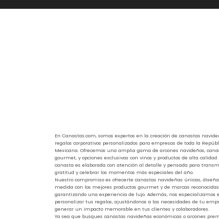
En Canastas.com, somos expertos en la creación de canastas navide
regalos corporativos personalizados para empresas de toda la Repúbl
Mexicana. Ofrecemos una amplia gama de arcones navideños, cana
gourmet, y opciones exclusivas con vinos y productos de alta calidad
canasta es elaborada con atención al detalle y pensada para transmi
gratitud y celebrar los momentos más especiales del año.
Nuestro compromiso es ofrecerte canastas navideñas únicas, diseñ
medida con los mejores productos gourmet y de marcas reconocidas
garantizando una experiencia de lujo. Además, nos especializamos 
personalizar tus regalos, ajustándonos a las necesidades de tu emp
generar un impacto memorable en tus clientes y colaboradores.
Ya sea que busques canastas navideñas económicas o arcones pr