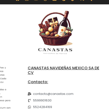
CANASTAS NAVIDEÑAS MEXICO SA DE
ñas y
ica
CV
stas
. Cada
Contacto:
tir
adas a
,
contacto@canastas.com
en
5599901630
resa para
5524284169
emium con